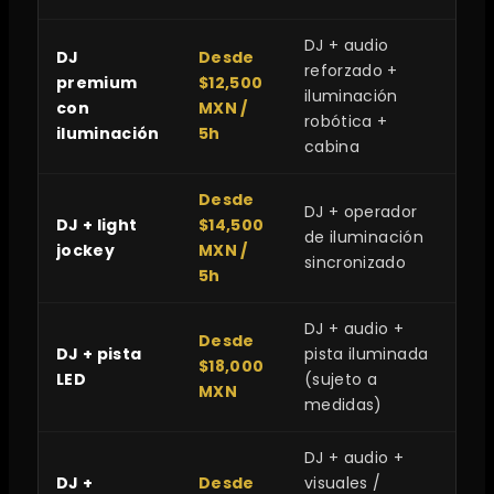
DJ + audio
DJ
Desde
reforzado +
premium
$12,500
iluminación
con
MXN /
robótica +
iluminación
5h
cabina
Desde
DJ + operador
DJ + light
$14,500
de iluminación
jockey
MXN /
sincronizado
5h
DJ + audio +
Desde
DJ + pista
pista iluminada
$18,000
LED
(sujeto a
MXN
medidas)
DJ + audio +
DJ +
Desde
visuales /