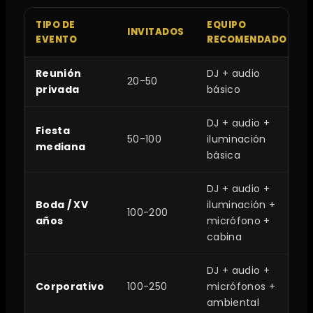
TIPO DE
EQUIPO
INVITADOS
EVENTO
RECOMENDADO
Reunión
DJ + audio
20-50
privada
básico
DJ + audio +
Fiesta
50-100
iluminación
mediana
básica
DJ + audio +
Boda / XV
iluminación +
100-200
años
micrófono +
cabina
DJ + audio +
Corporativo
100-250
micrófonos +
ambiental