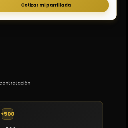
Cotizar mi parrillada
 contratación
+500