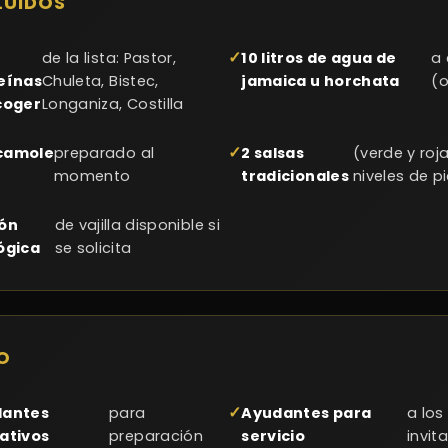
LUIDOS
de la lista: Pastor,
10 litros de agua de
a 
eínas
Chuleta, Bistec,
jamaica u horchata
(o
coger
Longaniza, Costilla
camole
preparado al
2 salsas
(verde y roja
momento
tradicionales
niveles de p
ón
de vajilla disponible si
ógica
se solicita
O
dantes
para
Ayudantes para
a los
ativos
preparación
servicio
invit