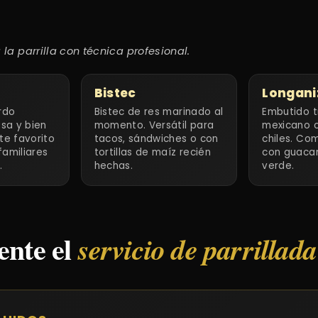
a parrilla con técnica profesional.
Bistec
Longani
rdo
Bistec de res marinado al
Embutido t
sa y bien
momento. Versátil para
mexicano c
te favorito
tacos, sándwiches o con
chiles. Co
familiares
tortillas de maíz recién
con guacam
.
hechas.
verde.
ente el
servicio de parrillada