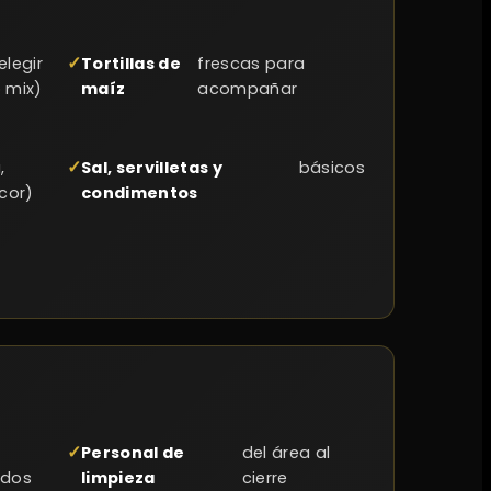
elegir
Tortillas de
frescas para
 mix)
maíz
acompañar
,
Sal, servilletas y
básicos
icor)
condimentos
Personal de
del área al
ados
limpieza
cierre