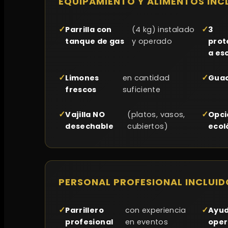
EQUIPAMIENTO Y ALIMENTOS INC
Parrilla con
(4 kg) instalado
3
tanque de gas
y operado
prot
a es
Limones
en cantidad
Gua
frescos
suficiente
Vajilla NO
(platos, vasos,
Opci
desechable
cubiertos)
ecol
PERSONAL PROFESIONAL INCLUID
Parrillero
con experiencia
Ayu
profesional
en eventos
oper