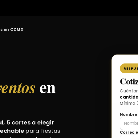
os en CDMX
RESPUE
en
Cotiz
ventos
Cuéntan
cantida
Mínimo 
Nombre
, 5 cortes a elegir
esechable
para fiestas
Correo e