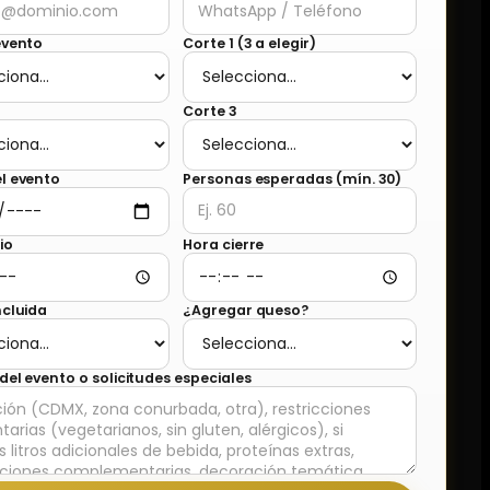
evento
Corte 1 (3 a elegir)
Corte 3
l evento
Personas esperadas (mín. 30)
io
Hora cierre
ncluida
¿Agregar queso?
 del evento o solicitudes especiales