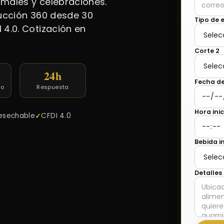
rmales y celebraciones.
ucción 360 desde 30
Tipo de 
4.0. Cotización en
Corte 2
24h
Fecha de
mo
Respuesta
Hora inic
desechable
CFDI 4.0
Bebida i
Detalles