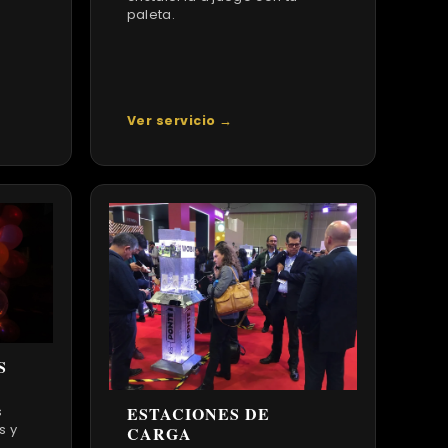
paleta.
Ver servicio →
S
ESTACIONES DE
s
s y
CARGA