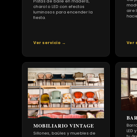
Pistas de baile en madera,
modu
charol o LED con efectos
aire 
luminosos para encender la
haci
fiesta.
Ver servicio →
Ver 
BAR
MOBILIARIO VINTAGE
Barr
LED 
Sillones, baúles y muebles de
tu ár