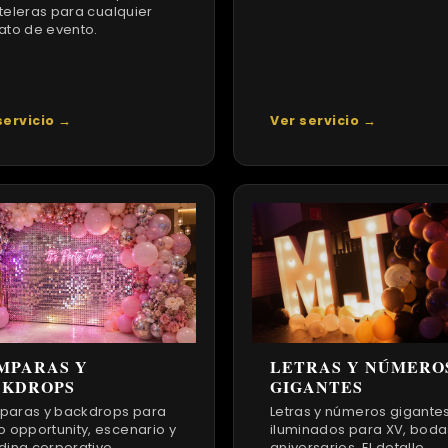
teleras para cualquier
ato de evento.
servicio →
Ver servicio →
LETRAS Y NÚMERO
MPARAS Y
GIGANTES
CKDROPS
Letras y números gigante
aras y backdrops para
iluminados para XV, boda
o opportunity, escenario y
aniversarios. El detalle
ding corporativo.