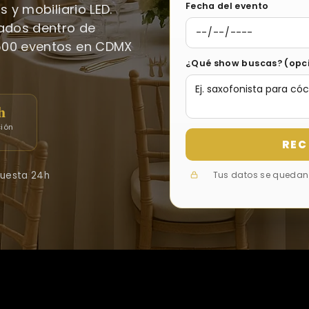
Fecha del evento
 y mobiliario LED.
nados dentro de
500 eventos en CDMX
¿Qué show buscas? (opc
h
ción
REC
uesta 24h
Tus datos se quedan 