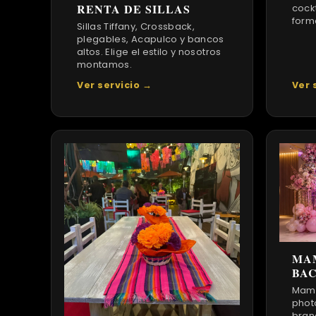
RENTA DE SILLAS
cock
form
Sillas Tiffany, Crossback,
plegables, Acapulco y bancos
altos. Elige el estilo y nosotros
montamos.
Ver servicio →
Ver 
MA
BA
Mamp
phot
bran