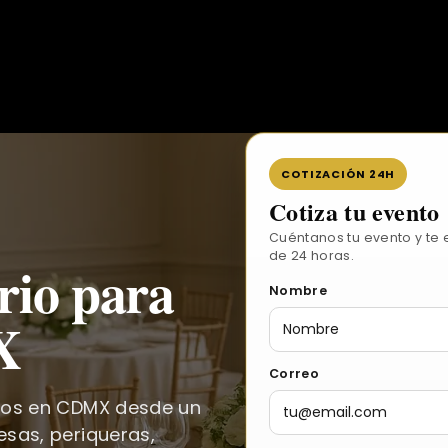
COTIZACIÓN 24H
Cotiza tu evento
Cuéntanos tu evento y te
de 24 horas.
rio para
Nombre
X
Correo
ntos en CDMX desde un
esas, periqueras,