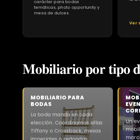
carácter para bodas
temáticas, photo opportunity y
mesa de dulces.
Ver 
Mobiliario por tipo 
MOBILIARIO PARA
MOBI
BODAS
EVE
COR
La boda manda en cada
Un ev
elección. Coordinamos sillas
mobil
Tiffany o Crossback, mesas
marc
imperiales o redondas,