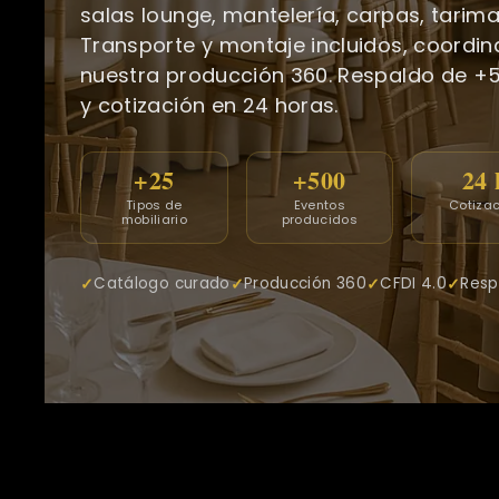
salas lounge, mantelería, carpas, tarimas
Transporte y montaje incluidos, coordi
nuestra producción 360. Respaldo de +
y cotización en 24 horas.
+25
+500
24 
Tipos de
Eventos
Cotiza
mobiliario
producidos
Catálogo curado
Producción 360
CFDI 4.0
Resp