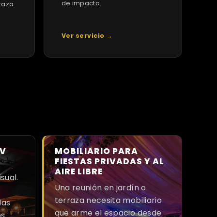
de impacto.
rraza
Ver servicio →
XV
MOBILIARIO PARA
FIESTAS PRIVADAS Y AL
AIRE LIBRE
sual.
Una reunión en jardín o
,
terraza necesita mobiliario
las
que arme el espacio desde
os