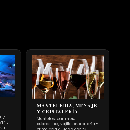
MANTELERÍA, MENAJE
Y CRISTALERÍA
s y
Manteles, caminos,
VIP y
cubresillas, vajilla, cubertería y
ium.
cristalería a juego con tu