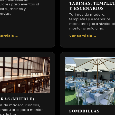
TARIMAS, TEMPLE
lares para eventos al
Y ESCENARIOS
libre, jardines y
endas.
Tarimas de madera,
templetes y escenarios
modulares para nivelar pi
montar presídiums.
servicio →
Ver servicio →
RAS (MUEBLE)
as de madera, rústicas,
y modulares para montar
SOMBRILLAS
ea de bar.