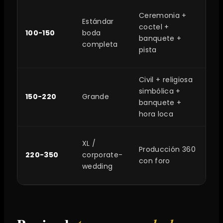
Po
Ceremonia +
Estándar
Lo
coctel +
100-150
boda
Bo
banquete +
completa
de 
pista
Lo
Civil + religiosa
Po
simbólica +
150-220
Grande
Sa
banquete +
In
hora loca
Sa
XL /
Producción 360
Lo
220-350
corporate-
con foro
In
wedding
Na