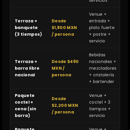
servicios
Venue +
Terraza +
Desde
entrada +
banquete
$1,800 MXN
plato fuerte
(3 tiempos)
/ persona
+ postre +
servicio
Bebidas
Terraza +
Desde $490
nacionales +
barra libre
MXN /
mezcladores
nacional
persona
+ cristalería
+ bartender
Paquete
Venue +
Desde
coctel +
coctel + 3
$2,200 MXN
cena (sin
tiempos +
/ persona
barra)
servicio
Paquete
Venue +