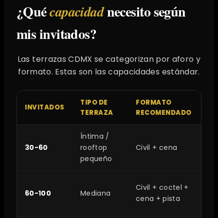
¿Qué
necesito según
capacidad
mis invitados?
Las terrazas CDMX se categorizan por aforo y
formato. Estas son las capacidades estándar.
TIPO DE
FORMATO
ZO
INVITADOS
TERRAZA
RECOMENDADO
ID
Íntima /
Ro
30-60
rooftop
Civil + cena
Co
pequeño
Na
Co
Civil + coctel +
60-100
Mediana
Del
cena + pista
Pa