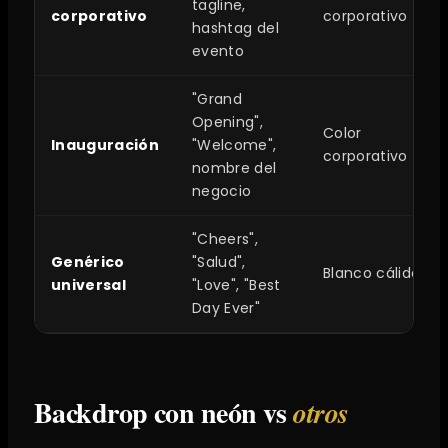
tagline,
corporativo
corporativo
hashtag del
evento
"Grand
Opening",
Color
Inauguración
"Welcome",
corporativo
nombre del
negocio
"Cheers",
Genérico
"Salud",
Blanco cálido
universal
"Love", "Best
Day Ever"
Backdrop con neón vs
otros