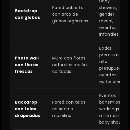
baby
Pared cubierta
showers,
Backdrop
con arco de
gender
con globos
globos orgánicos
reveal,
eventos
infantiles
Bodas
premium de
Photo wall
Muro con flores
alto
con flores
naturales recién
presupuesto,
frescas
cortadas
eventos
editoriales
Eventos
Backdrop
Pared con telas
bohemios,
con telas
en seda o
weddings
drapeadas
muselina
minimalistas,
baby showers