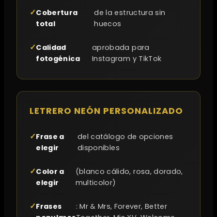
Cobertura
de la estructura sin
total
huecos
Calidad
aprobada para
fotogénica
Instagram y TikTok
LETRERO NEÓN PERSONALIZADO
Frase a
del catálogo de opciones
elegir
disponibles
Color a
(blanco cálido, rosa, dorado,
elegir
multicolor)
Frases
: Mr & Mrs, Forever, Better