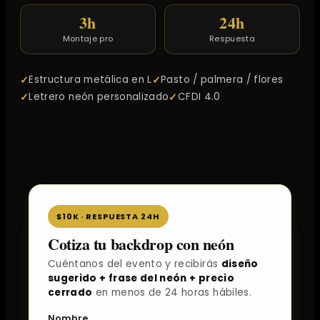
3h
24h
Montaje pro
Respuesta
Estructura metálica en L
Pasto / palmera / flores
Letrero neón personalizado
CFDI 4.0
$10K · RESPUESTA 24H
Cotiza tu backdrop con neón
Cuéntanos del evento y recibirás
diseño
sugerido + frase del neón + precio
cerrado
en menos de 24 horas hábiles.
Nombre