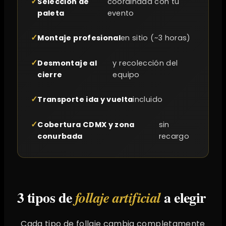
Selección de
coordinada con tu
paleta
evento
Montaje profesional
en sitio (~3 horas)
Desmontaje al
y recolección del
cierre
equipo
Transporte ida y vuelta
incluido
Cobertura CDMX y zona
sin
conurbada
recargo
3 tipos de
a elegir
follaje artificial
Cada tipo de follaje cambia completamente