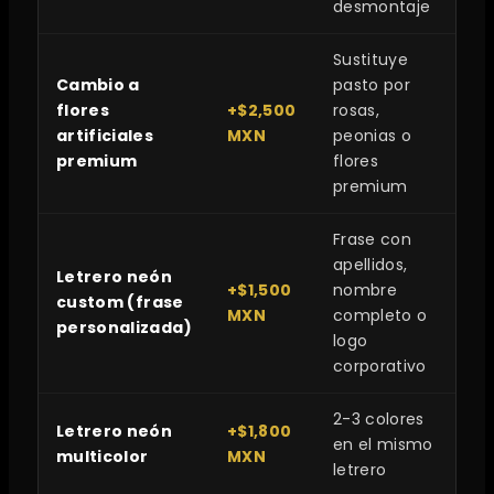
desmontaje
Sustituye
Cambio a
pasto por
flores
+$2,500
rosas,
artificiales
MXN
peonias o
premium
flores
premium
Frase con
apellidos,
Letrero neón
+$1,500
nombre
custom (frase
MXN
completo o
personalizada)
logo
corporativo
2-3 colores
Letrero neón
+$1,800
en el mismo
multicolor
MXN
letrero