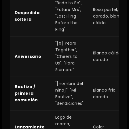
"Bride to Be",
"Future Mrs",
Rosa pastel,
Despedida
"Last Fling
dorado, blanco
soltera
Before the
cálido
Ring"
"[X] Years
Together",
Blanco cálido,
Aniversario
"Cheers to
dorado
Us", "Para
Siempre"
"[nombre del
Bautizo /
niño]", "Mi
Blanco frío,
primera
Bautizo",
dorado
comunión
"Bendiciones"
Logo de
marca,
Lanzamiento
Color