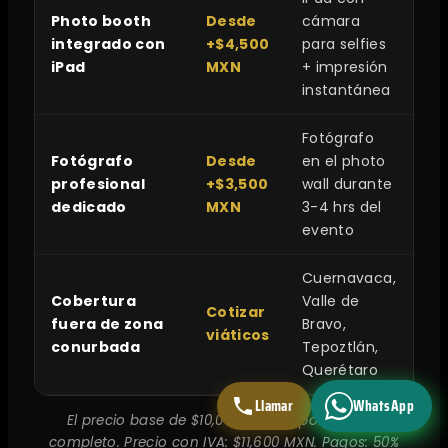
Photo booth
Desde
cámara
integrado con
+$4,500
para selfies
iPad
MXN
+ impresión
instantánea
Fotógrafo
Fotógrafo
Desde
en el photo
profesional
+$3,500
wall durante
dedicado
MXN
3-4 hrs del
evento
Cuernavaca,
Cobertura
Valle de
Cotizar
fuera de zona
Bravo,
viáticos
conurbada
Tepoztlán,
Querétaro
Llamar
WhatsApp
El precio base de $10,000 MXN es por servicio
completo. Precio con IVA: $11,600 MXN. Pagos: 50%