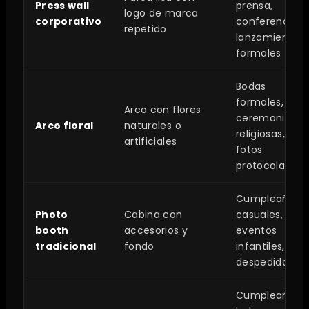
Press wall
prensa,
logo de marca
corporativo
conferencias,
repetido
lanzamientos
formales
Bodas
formales,
Arco con flores
ceremonias
Arco floral
naturales o
religiosas,
artificiales
fotos
protocolares
Cumpleaños
Photo
Cabina con
casuales,
booth
accesorios y
eventos
tradicional
fondo
infantiles,
despedidas
Cumpleaños,