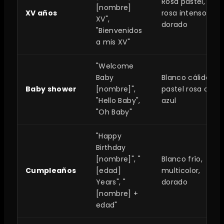
Rosa pastel,
[nombre]
XV años
rosa intenso,
XV",
dorado
"Bienvenidos
a mis XV"
"Welcome
Baby
Blanco cálido,
Baby shower
[nombre]",
pastel rosa o
"Hello Baby",
azul
"Oh Baby"
"Happy
Birthday
[nombre]", "
Blanco frío,
Cumpleaños
[edad]
multicolor,
Years", "
dorado
[nombre] +
edad"