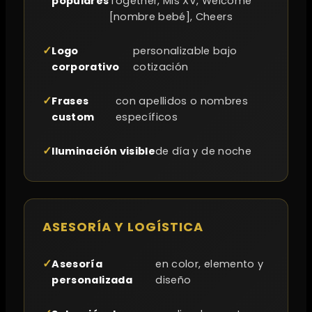
populares
Together, Mis XV, Welcome
[nombre bebé], Cheers
Logo
personalizable bajo
corporativo
cotización
Frases
con apellidos o nombres
custom
específicos
Iluminación visible
de día y de noche
ASESORÍA Y LOGÍSTICA
Asesoría
en color, elemento y
personalizada
diseño