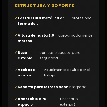
ESTRUCTURA Y SOPORTE
1 estructura metálica en
profesional
forma de L
Altura de hasta 2.5
aproximadamente
metros
Base
con contrapesos para
estable
seguridad
Acabado
visualmente oculto por el
neutro
follaje
Soporte para letrero neón
integrado
Adaptable a tu
(interior o
espacio
exterior)