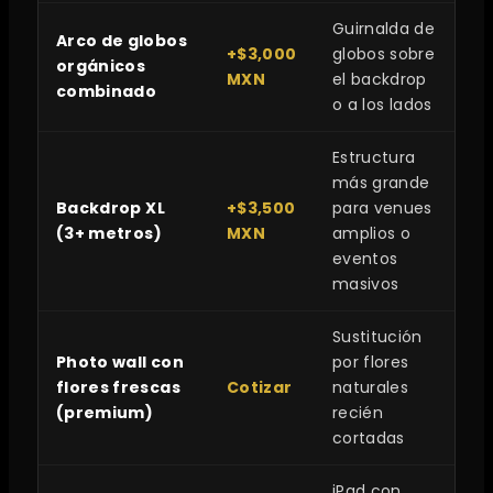
Guirnalda de
Arco de globos
+$3,000
globos sobre
orgánicos
MXN
el backdrop
combinado
o a los lados
Estructura
más grande
Backdrop XL
+$3,500
para venues
(3+ metros)
MXN
amplios o
eventos
masivos
Sustitución
Photo wall con
por flores
flores frescas
Cotizar
naturales
(premium)
recién
cortadas
iPad con