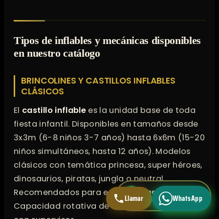
Tipos de inflables y mecánicas disponibles
en nuestro catálogo
BRINCOLINES Y CASTILLOS INFLABLES
CLÁSICOS
El
castillo inflable
es la unidad base de toda
fiesta infantil. Disponibles en tamaños desde
3x3m (6-8 niños 3-7 años) hasta 6x6m (15-20
niños simultáneos, hasta 12 años). Modelos
clásicos con temática princesa, super héroes,
dinosaurios, piratas, jungla o neutral.
Recomendados para edades 3-10 años.
WhatsApp directo
Llamar
WhatsApp
Respuesta < 5 min
Capacidad rotativa de 30-60 niños por hora