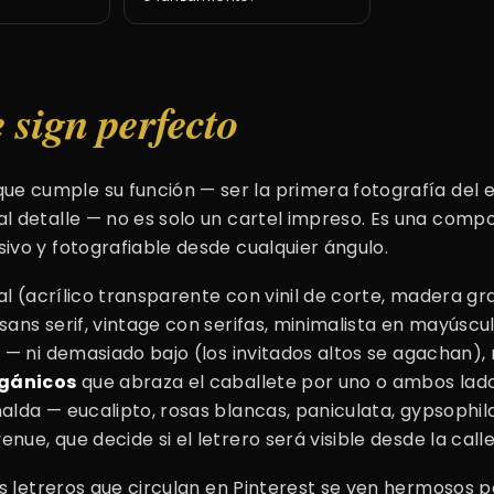
 sign perfecto
ue cumple su función — ser la primera fotografía del 
l detalle — no es solo un cartel impreso. Es una comp
ivo y fotografiable desde cualquier ángulo.
al (acrílico transparente con vinil de corte, madera g
ans serif, vintage con serifas, minimalista en mayúscul
a — ni demasiado bajo (los invitados altos se agachan),
rgánicos
que abraza el caballete por uno o ambos lado
alda — eucalipto, rosas blancas, paniculata, gypsophila
enue, que decide si el letrero será visible desde la call
os letreros que circulan en Pinterest se ven hermosos p