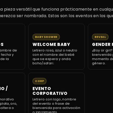
na pieza versátil que funciona prácticamente en cualqu
erezca ser nombrada. Estos son los eventos en los q
BABY SHOWER
REVEAL
OS
WELCOME BABY
GENDER 
 nombre de
Letrero rosa, azul o neutro
¿Boy or girl
 fecha y
con el nombre del bebé
bienvenida 
 de la
que se espera y onda
momento de 
boho/safari.
género.
CORP
O /
EVENTO
CORPORATIVO
morativo
Letrero con logo, nombre
lata, oro,
del evento o frase de
oltera o
bienvenida para activación
o lanzamiento.