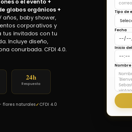
ones o el evento +
de globos orgánicos +
Tipo de 
 años, baby shower,
entos corporativos y
Fecha
a tus invitados con tu
da. Incluye diseño,
Inicio de
ona conurbada. CFDI 4.0.
Nombre a
24h
Respuesta
 flores naturales
CFDI 4.0