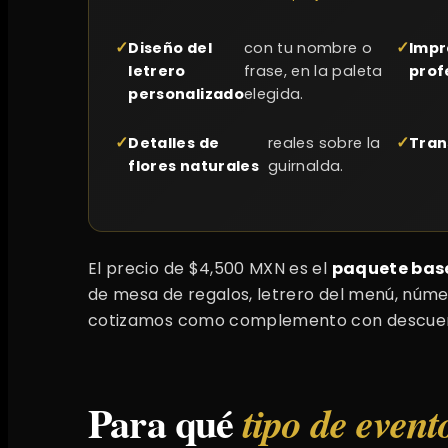
Diseño del
con tu nombre o
Impr
letrero
frase, en la paleta
prof
personalizado
elegida.
Detalles de
reales sobre la
Tran
flores naturales
guirnalda.
El precio de $4,500 MXN es el
paquete bas
de mesa de regalos, letrero del menú, núme
cotizamos como complemento con descuen
Para qué
tipo de event