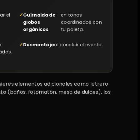
r el
Guirnalda de
en tonos
globos
coordinados con
orgánicos
tu paleta.
e
Desmontaje
al concluir el evento.
tados.
uieres elementos adicionales como letrero
to (baños, fotomatón, mesa de dulces), los