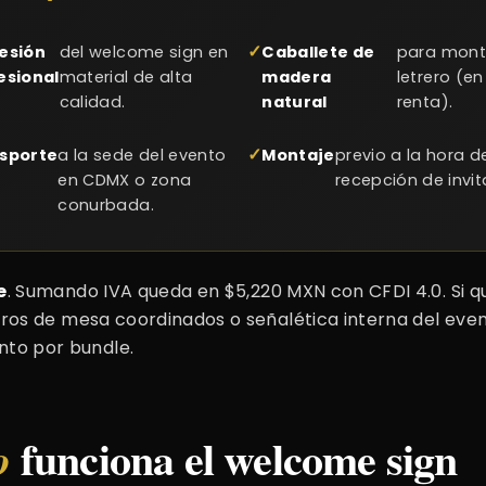
esión
del welcome sign en
Caballete de
para monta
esional
material de alta
madera
letrero (en
calidad.
natural
renta).
sporte
a la sede del evento
Montaje
previo a la hora d
en CDMX o zona
recepción de invi
conurbada.
e
. Sumando IVA queda en $5,220 MXN con CFDI 4.0. Si q
ros de mesa coordinados o señalética interna del even
to por bundle.
funciona el welcome sign
o