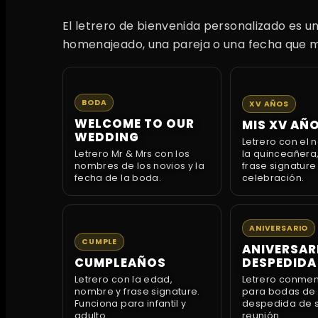
El letrero de bienvenida personalizado es u
homenajeado, una pareja o una fecha que m
BODA
XV AÑOS
WELCOME TO OUR
MIS XV AÑ
WEDDING
Letrero con el
Letrero Mr & Mrs con los
la quinceañera,
nombres de los novios y la
frase signature
fecha de la boda.
celebración.
ANIVERSARIO
CUMPLE
ANIVERSARI
CUMPLEAÑOS
DESPEDIDA
Letrero con la edad,
Letrero conme
nombre y frase signature.
para bodas de p
Funciona para infantil y
despedida de s
adulto.
reunión.