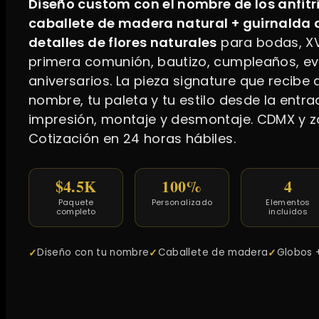
Diseño custom con el nombre de los anfitri
caballete de madera natural + guirnalda 
detalles de flores naturales
para bodas, XV
primera comunión, bautizo, cumpleaños, ev
aniversarios. La pieza signature que recibe 
nombre, tu paleta y tu estilo desde la entra
impresión, montaje y desmontaje. CDMX y z
Cotización en 24 horas hábiles.
$4.5K
100%
4
Paquete
Personalizado
Elementos
completo
incluidos
Diseño con tu nombre
Caballete de madera
Globos +