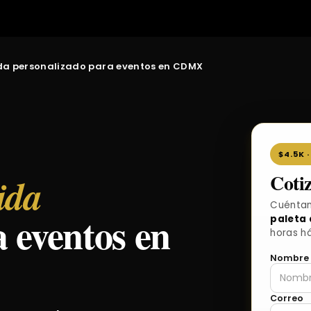
ida personalizado para eventos en CDMX
$4.5K 
Coti
ida
Cuéntan
 eventos en
paleta 
horas há
Nombre
Correo