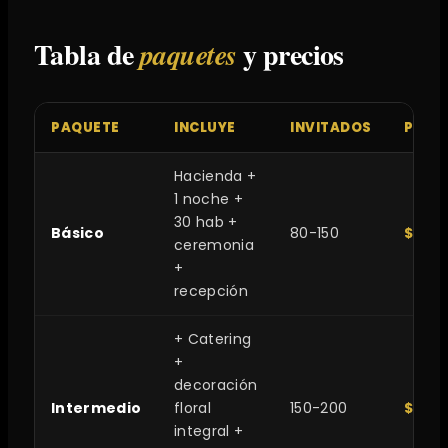
Tabla de
y precios
paquetes
PAQUETE
INCLUYE
INVITADOS
PREC
Hacienda +
1 noche +
30 hab +
Básico
80-150
$200
ceremonia
+
recepción
+ Catering
+
decoración
Intermedio
floral
150-200
$400
integral +