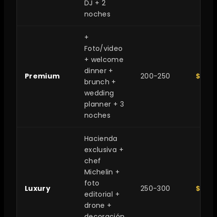
DJ + 2
noches
+
Foto/video
+ welcome
dinner +
Premium
200-250
$800
brunch +
wedding
planner + 3
noches
Hacienda
exclusiva +
chef
Michelin +
foto
Luxury
250-300
$1.5
editorial +
drone +
decoración