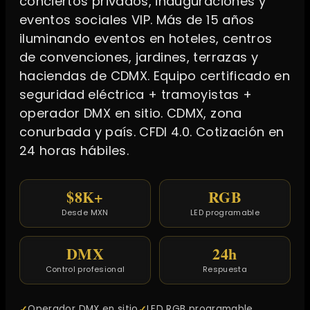
conciertos privados, inauguraciones y
eventos sociales VIP. Más de 15 años
iluminando eventos en hoteles, centros
de convenciones, jardines, terrazas y
haciendas de CDMX. Equipo certificado en
seguridad eléctrica + tramoyistas +
operador DMX en sitio. CDMX, zona
conurbada y país. CFDI 4.0. Cotización en
24 horas hábiles.
$8K+
RGB
Desde MXN
LED programable
DMX
24h
Control profesional
Respuesta
Operador DMX en sitio
LED RGB programable