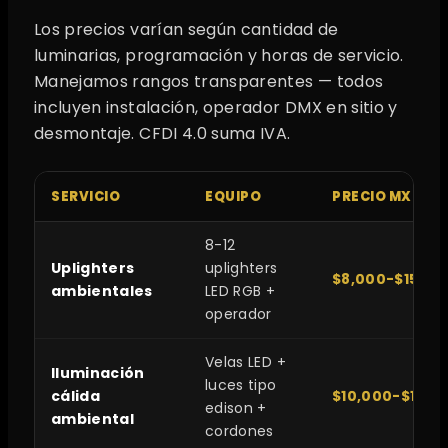
Los precios varían según cantidad de
luminarias, programación y horas de servicio.
Manejamos rangos transparentes — todos
incluyen instalación, operador DMX en sitio y
desmontaje. CFDI 4.0 suma IVA.
SERVICIO
EQUIPO
PRECIO MXN
8-12
Uplighters
uplighters
$8,000-$15,00
ambientales
LED RGB +
operador
Velas LED +
Iluminación
luces tipo
cálida
$10,000-$18,0
edison +
ambiental
cordones