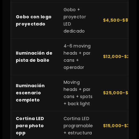
Gobo +
Gobo con logo
proyector
$4,500-$8,500
proyectado
LED
dedicado
4-6 moving
Iluminación de
heads + par
$12,000-$22,0
pista de baile
cans +
operador
Moving
Iluminación
heads + par
escenario
$25,000-$50,
cans + spots
completo
+ back light
Cortina LED
Cortina LED
para photo
programable
$15,000-$30,0
opp
+ estructura