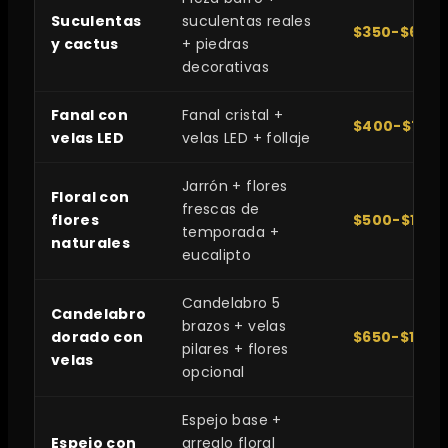
Suculentas
suculentas reales
$350-$650
y cactus
+ piedras
decorativas
Fanal con
Fanal cristal +
$400-$700
velas LED
velas LED + follaje
Jarrón + flores
Floral con
frescas de
flores
$500-$1,20
temporada +
naturales
eucalipto
Candelabro 5
Candelabro
brazos + velas
dorado con
$650-$1,40
pilares + flores
velas
opcional
Espejo base +
Espejo con
arreglo floral