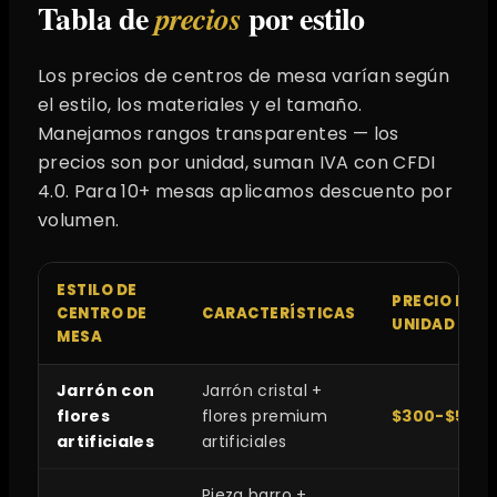
Tabla de
por estilo
precios
Los precios de centros de mesa varían según
el estilo, los materiales y el tamaño.
Manejamos rangos transparentes — los
precios son por unidad, suman IVA con CFDI
4.0. Para 10+ mesas aplicamos descuento por
volumen.
ESTILO DE
PRECIO POR
CENTRO DE
CARACTERÍSTICAS
UNIDAD MXN
MESA
Jarrón con
Jarrón cristal +
flores
flores premium
$300-$500
artificiales
artificiales
Pieza barro +