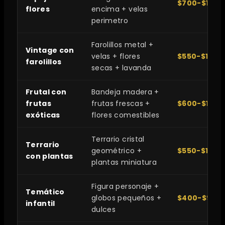
$700-$1,50
flores
encima + velas
perimetro
Farolillos metal +
Vintage con
velas + flores
$550-$1,100
farolillos
secas + lavanda
Frutal con
Bandeja madera +
frutas
frutas frescas +
$600-$1,20
exóticas
flores comestibles
Terrario cristal
Terrario
geométrico +
$550-$1,00
con plantas
plantas miniatura
Figura personaje +
Temático
globos pequeños +
$400-$900
infantil
dulces