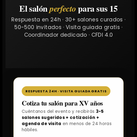
El salón
para sus 15
perfecto
Respuesta en 24h · 30+ salones curados ·
50-500 invitados · Visita guiada gratis ·
Coordinador dedicado · CFDI 4.0
RESPUESTA 24H · VISITA GUIADA GRATIS
Cotiza tu salón para XV años
Cuéntanos del evento y recibirás
3-5
salones sugeridos + cotización +
agenda de visita
en menos de 24 horas
hábiles.