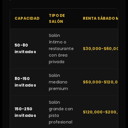
TIPO DE
CAPACIDAD
RENTA SÁBADO MXN
SALÓN
Salón
íntimo o
50-80
restaurante
$30,000-$60,000
invitados
con área
privada
Salón
80-150
mediano
$60,000-$120,000
invitados
premium
Salón
150-250
grande con
$120,000-$200,000
invitados
pista
profesional