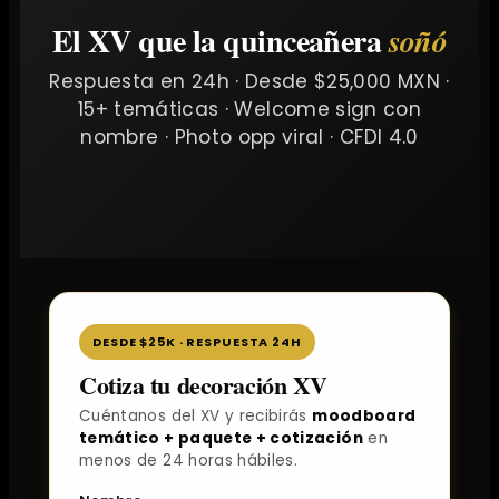
El XV que la quinceañera
soñó
Respuesta en 24h · Desde $25,000 MXN ·
15+ temáticas · Welcome sign con
nombre · Photo opp viral · CFDI 4.0
DESDE $25K · RESPUESTA 24H
Cotiza tu decoración XV
Cuéntanos del XV y recibirás
moodboard
temático + paquete + cotización
en
menos de 24 horas hábiles.