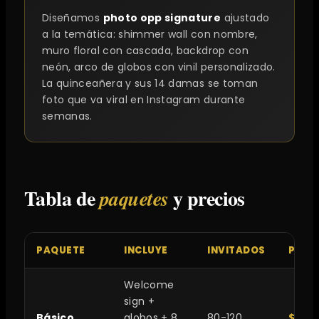
Diseñamos
photo opp signature
ajustado
a la temática: shimmer wall con nombre,
muro floral con cascada, backdrop con
neón, arco de globos con vinil personalizado.
La quinceañera y sus 14 damas se toman
foto que va viral en Instagram durante
semanas.
Tabla de
y precios
paquetes
PAQUETE
INCLUYE
INVITADOS
PREC
Welcome
sign +
Básico
globos + 8
80-120
$25,