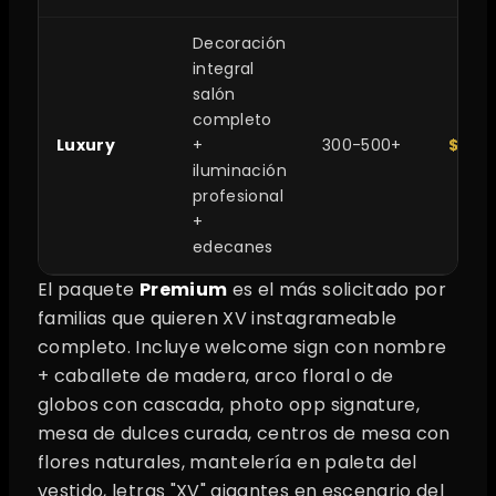
Decoración
integral
salón
completo
Luxury
+
300-500+
$150
iluminación
profesional
+
edecanes
El paquete
Premium
es el más solicitado por
familias que quieren XV instagrameable
completo. Incluye welcome sign con nombre
+ caballete de madera, arco floral o de
globos con cascada, photo opp signature,
mesa de dulces curada, centros de mesa con
flores naturales, mantelería en paleta del
vestido, letras "XV" gigantes en escenario del