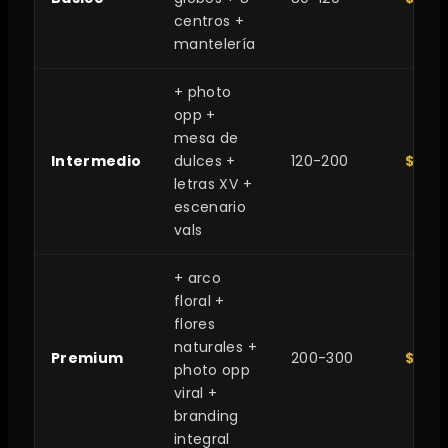
centros +
mantelería
+ photo
opp +
mesa de
Intermedio
dulces +
120-200
$40,
letras XV +
escenario
vals
+ arco
floral +
flores
naturales +
Premium
200-300
$75,
photo opp
viral +
branding
integral