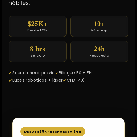
hábiles.
$25K+
10+
Desde MXN
Años exp.
8 hrs
24h
Servicio
Respuesta
Sound check previo
Bilingüe ES + EN
Luces robóticas + láser
CFDI 4.0
DESDE $25K · RESPUESTA 24H