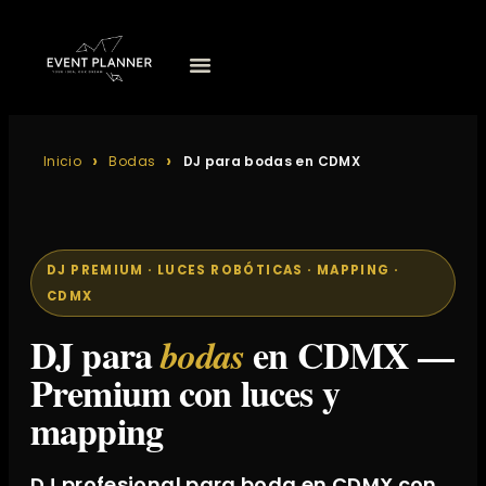
Inicio
Bodas
DJ para bodas en CDMX
DJ PREMIUM · LUCES ROBÓTICAS · MAPPING ·
CDMX
DJ para
en CDMX —
bodas
Premium con luces y
mapping
DJ profesional para boda en CDMX con