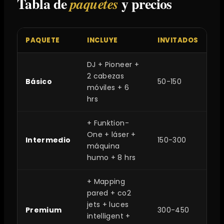
Tabla de
y precios
paquetes
PAQUETE
INCLUYE
INVITADOS
PR
DJ + Pioneer +
2 cabezas
Básico
50-150
$
móviles + 6
hrs
+ Funktion-
One + láser +
Intermedio
150-300
$
máquina
humo + 8 hrs
+ Mapping
pared + co2
jets + luces
Premium
300-450
$9
intelligent +