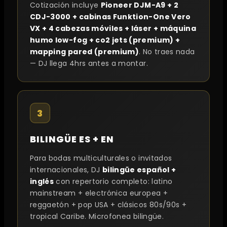
Cotización incluye
Pioneer DJM-A9 + 2
CDJ-3000 + cabinas Funktion-One Vero
VX + 4 cabezas móviles + láser + máquina
humo low-fog + co2 jets (premium) +
mapping pared (premium)
. No traes nada
— DJ llega 4hrs antes a montar.
3
BILINGÜE ES + EN
Para bodas multiculturales o invitados
internacionales, DJ
bilingüe español +
inglés
con repertorio completo: latino
mainstream + electrónica europea +
reggaetón + pop USA + clásicos 80s/90s +
tropical Caribe. Microfonea bilingüe.