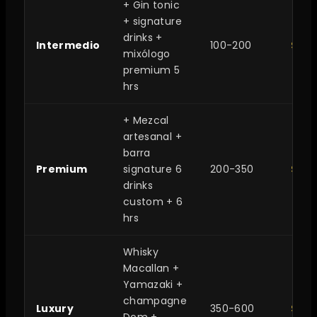
+ Gin tonic
+ signature
drinks +
Intermedio
100-200
$20
mixólogo
premium 5
hrs
+ Mezcal
artesanal +
barra
Premium
signature 6
200-350
$30
drinks
custom + 6
hrs
Whisky
Macallan +
Yamazaki +
champagne
Luxury
350-600
$500