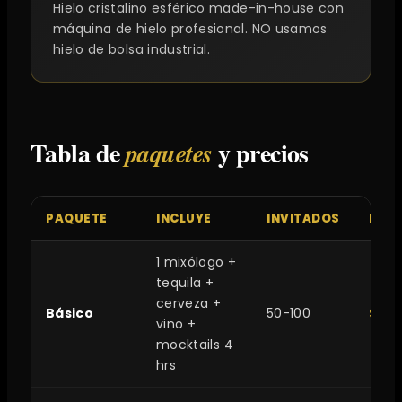
Hielo cristalino esférico made-in-house con
máquina de hielo profesional. NO usamos
hielo de bolsa industrial.
Tabla de
y precios
paquetes
PAQUETE
INCLUYE
INVITADOS
PREC
1 mixólogo +
tequila +
cerveza +
Básico
50-100
$150
vino +
mocktails 4
hrs