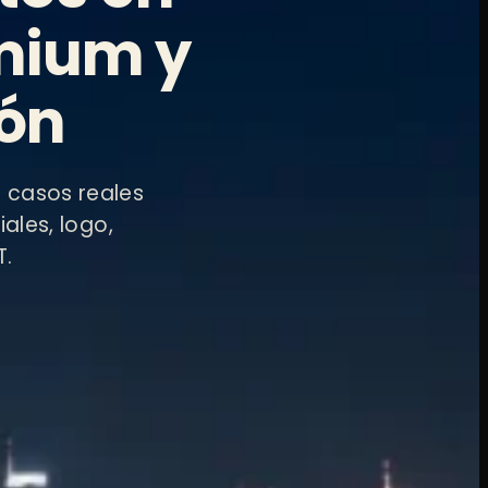
mium y
ión
 casos reales
ales, logo,
T.