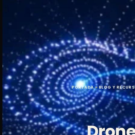
PORTADA
»
BLOG Y RECUR
Drone