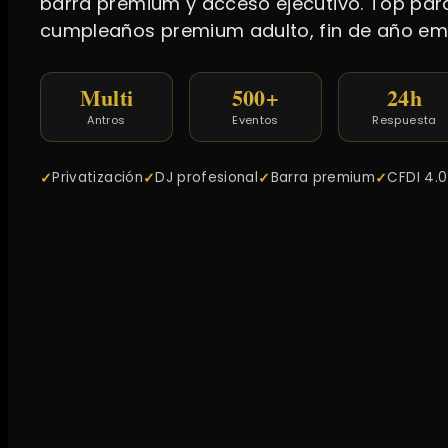
barra premium y acceso ejecutivo. Top para
cumpleaños premium adulto, fin de año emp
Multi
500+
24h
Antros
Eventos
Respuesta
Privatización
DJ profesional
Barra premium
CFDI 4.0