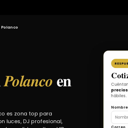
n Polanco
RESPUE
n
en
Coti
Polanco
Cuéntan
precios
hábiles.
Nombre
o es zona top para
n luces, DJ profesional,
Correo