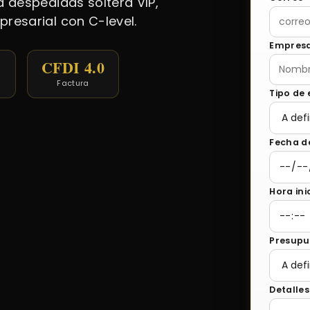
 despedidas soltera VIP,
resarial con C-level.
Empres
CFDI 4.0
Factura
Tipo de
Fecha d
Hora ini
Presupu
Detalles