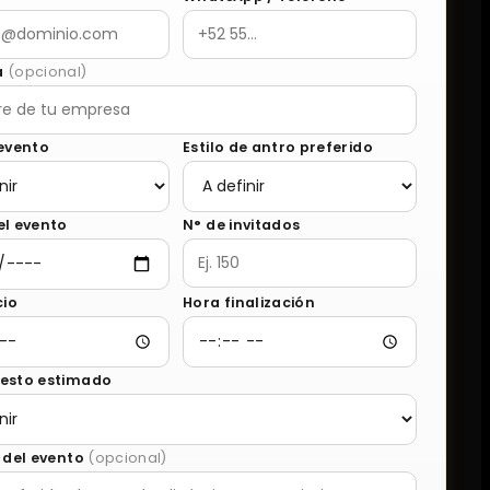
a
(opcional)
 evento
Estilo de antro preferido
el evento
N° de invitados
cio
Hora finalización
esto estimado
 del evento
(opcional)