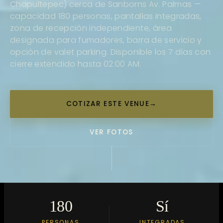
Chapultepec) cerca de Sanborns Av. Palmas —
capacidad 180 personas, pantallas integradas,
zona de recepción independiente, área
designada para fumadores, barra de servicio y
opción de valet parking. Disponible los 7 días con
cierre extendido hasta 02:00 AM.
COTIZAR ESTE VENUE
→
VER FOTOS
180
Sí
PERSONAS
INTEGRADAS