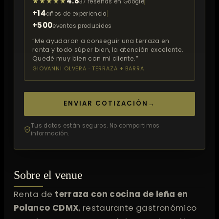
4.8
★★★★★
37 reseñas en Google
+14
años de experiencia
+500
eventos producidos
“Me ayudaron a conseguir una terraza en
renta y todo súper bien, la atención excelente.
Quedé muy bien con mi cliente.”
GIOVANNI OLVERA · TERRAZA + BARRA
ENVIAR COTIZACIÓN
→
Tus datos están seguros. No compartimos
información.
Sobre el venue
Renta de
terraza con cocina de leña en
Polanco CDMX
, restaurante gastronómico