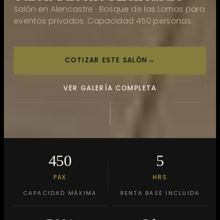
Salón en Alencastre · Bosque de las Lomas para
eventos privados. Capacidad 450 personas.
COTIZAR ESTE SALÓN
→
VER GALERÍA COMPLETA
450
5
PAX
HRS
CAPACIDAD MÁXIMA
RENTA BASE INCLUIDA