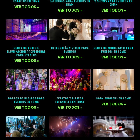
ESPACIOS EN CDMX
CATERINGS PARA EVENTOS EN
Y SHOWS PARA EVENTOS EN
CDMX
CDMX
VER TODOS »
VER TODOS »
VER TODOS »
RENTA DE AUDIO E
FOTOGRAFÍA Y VIDEO PARA
RENTA DE MOBILIARIO PARA
ILUMINACIÓN PROFESIONAL
EVENTOS
EVENTOS EN CDMX
PARA EVENTOS
VER TODOS »
VER TODOS »
VER TODOS »
BARRAS DE BEBIDAS PARA
EVENTOS Y FIESTAS
BABY SHOWERS EN CDMX
EVENTOS EN CDMX
INFANTILES EN CDMX
VER TODOS »
VER TODOS »
VER TODOS »